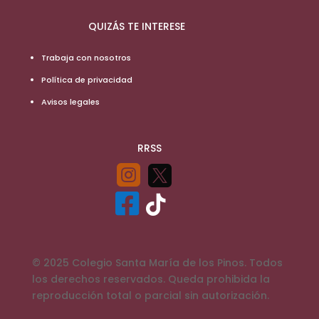
QUIZÁS TE INTERESE
Trabaja con nosotros
Política de privacidad
Avisos legales
RRSS




© 2025 Colegio Santa María de los Pinos. Todos
los derechos reservados. Queda prohibida la
reproducción total o parcial sin autorización.