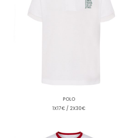
POLO
1X17€ / 2X30€