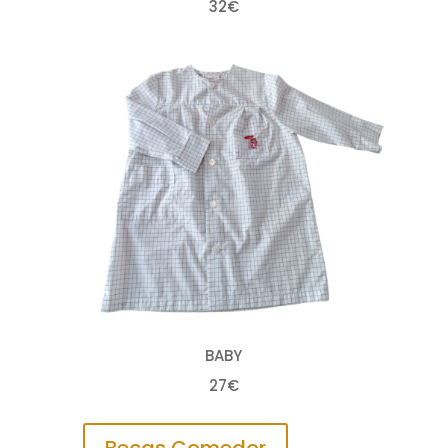
32€
BABY
27€